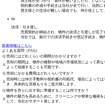
買主様が見つかり、条件が整いましたら、いよい
契約書の作成や手続きは当社が全て行い、法的に
買主様との交渉が難しい場合でも、仲介役として
06
決済・引き渡し
売買契約が締結され、物件の決済と引渡しが完了
当社では、銀行での決済手続きや登記手続き、物
新着情報はこちら
よくある質問（FAQ）
Q
売却にはどれくらいの期間がかかりますか？
売却の期間は、物件の種類や地域の市場状況によって異な
A
よって短縮することも可能です。
Q
売却にかかる費用はどれくらいですか？
売却時には仲介手数料や契約書の印紙代、場合によっては
A
き、具体的な見積もりをご提示致します。
Q
物件を売りに出す前に準備することは何ですか？
物件の魅力を高めるために、クリーニングや簡単な修繕を
A
じて、当社がサポート致します。